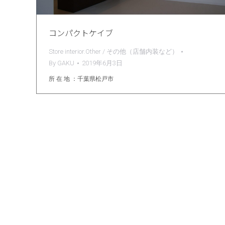
コンパクトケイブ
Store interior.Other / その他（店舗内装など）
By
GAKU
2019年6月3日
所 在 地 ：千葉県松戸市