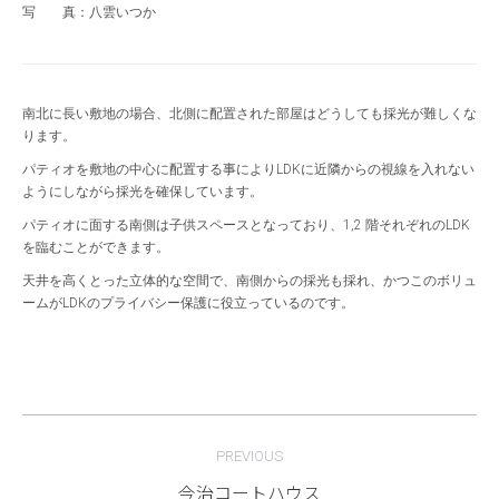
写 真：八雲いつか
親世帯寝室
南北に長い敷地の場合、北側に配置された部屋はどうしても採光が難しくな
ります。
パティオを敷地の中心に配置する事によりLDKに近隣からの視線を入れない
ようにしながら採光を確保しています。
パティオに面する南側は子供スペースとなっており、1,2 階それぞれのLDK
を臨むことができます。
天井を高くとった立体的な空間で、南側からの採光も採れ、かつこのボリュ
ームがLDKのプライバシー保護に役立っているのです。
Project
PREVIOUS
navigation
今治コートハウス
Previous