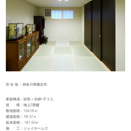
親世帯リビングから中庭を見る
親世帯エントランス
所 在 地 ：神奈川県横浜市
家族構成：祖母＋夫婦+子２人
規 模：地上2階建
敷地面積：166.05㎡
建築面積： 99.37㎡
延床面積： 181.60㎡
施 工：ジェイホームズ