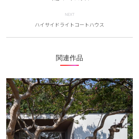
project:
NEXT
ハイサイドライトコートハウス
Next
project:
関連作品